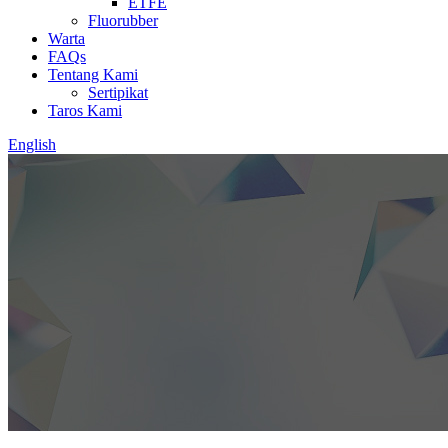
ETFE
Fluorubber
Warta
FAQs
Tentang Kami
Sertipikat
Taros Kami
English