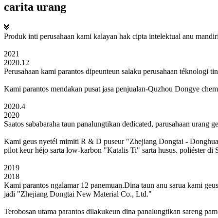
carita urang
Produk inti perusahaan kami kalayan hak cipta intelektual anu mandiri
2021
2020.12
Perusahaan kami parantos dipeunteun salaku perusahaan téknologi ti
Kami parantos mendakan pusat jasa penjualan-Quzhou Dongye chemica
2020.4
2020
Saatos sababaraha taun panalungtikan dedicated, parusahaan urang ge
Kami geus nyetél mimiti R & D puseur "Zhejiang Dongtai - Donghua U
pilot keur héjo sarta low-karbon "Katalis Ti" sarta husus. poliéster d
2019
2018
Kami parantos ngalamar 12 panemuan.Dina taun anu sarua kami geus
jadi "Zhejiang Dongtai New Material Co., Ltd."
Terobosan utama parantos dilakukeun dina panalungtikan sareng pamek