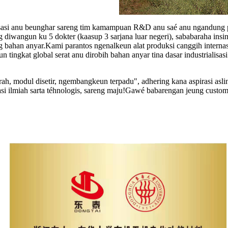
isasi anu beunghar sareng tim kamampuan R&D anu saé anu ngandung pro
g diwangun ku 5 dokter (kaasup 3 sarjana luar negeri), sababaraha insi
ng bahan anyar.Kami parantos ngenalkeun alat produksi canggih intern
un tingkat global serat anu dirobih bahan anyar tina dasar industrialis
h, modul disetir, ngembangkeun terpadu", adhering kana aspirasi aslin
asi ilmiah sarta téhnologis, sareng maju!Gawé babarengan jeung custom