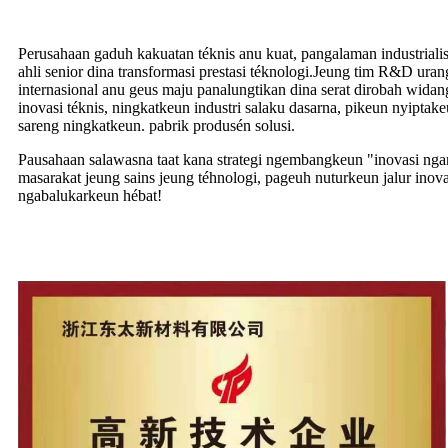
Perusahaan gaduh kakuatan téknis anu kuat, pangalaman industrial
ahli senior dina transformasi prestasi téknologi.Jeung tim R&D uran
internasional anu geus maju panalungtikan dina serat dirobah wida
inovasi téknis, ningkatkeun industri salaku dasarna, pikeun nyiptake
sareng ningkatkeun. pabrik produsén solusi.
Pausahaan salawasna taat kana strategi ngembangkeun "inovasi ngara
masarakat jeung sains jeung téhnologi, pageuh nuturkeun jalur inov
ngabalukarkeun hébat!