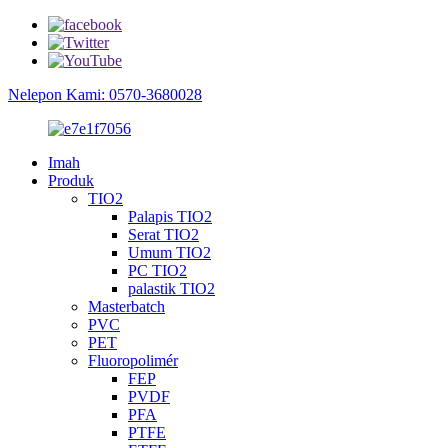
Nelepon Kami: 0570-3680028
Imah
Produk
TIO2
Palapis TIO2
Serat TIO2
Umum TIO2
PC TIO2
palastik TIO2
Masterbatch
PVC
PET
Fluoropolimér
FEP
PVDF
PFA
PTFE