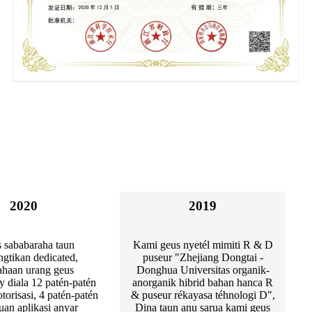
2020
2019
s sababaraha taun
Kami geus nyetél mimiti R & D
ngtikan dedicated,
puseur "Zhejiang Dongtai -
ahaan urang geus
Donghua Universitas organik-
y diala 12 patén-patén
anorganik hibrid bahan hanca R
orisasi, 4 patén-patén
& puseur rékayasa téhnologi D",
an aplikasi anyar
Dina taun anu sarua kami geus