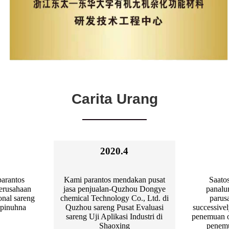
Carita Urang
2020.4
parantos
Kami parantos mendakan pusat
Saato
perusahaan
jasa penjualan-Quzhou Dongye
panalu
onal sareng
chemical Technology Co., Ltd. di
parus
apinuhna
Quzhou sareng Pusat Evaluasi
successivel
sareng Uji Aplikasi Industri di
penemuan ot
Shaoxing
penemu