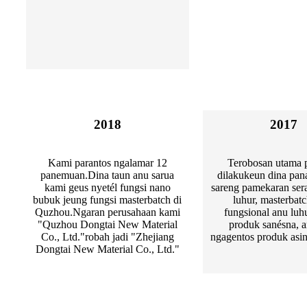
2018
2017
Kami parantos ngalamar 12
Terobosan utama 
panemuan.Dina taun anu sarua
dilakukeun dina pan
kami geus nyetél fungsi nano
sareng pamekaran ser
bubuk jeung fungsi masterbatch di
luhur, masterbatc
Quzhou.Ngaran perusahaan kami
fungsional anu luh
"Quzhou Dongtai New Material
produk sanésna, a
Co., Ltd."robah jadi "Zhejiang
ngagentos produk asin
Dongtai New Material Co., Ltd."