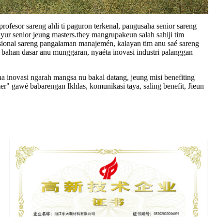
fesor sareng ahli ti paguron terkenal, pangusaha senior sareng
nyur senior jeung masters.they mangrupakeun salah sahiji tim
asional sareng pangalaman manajemén, kalayan tim anu saé sareng
asi bahan dasar anu munggaran, nyaéta inovasi industri palanggan
a inovasi ngarah mangsa nu bakal datang, jeung misi benefiting
er" gawé babarengan Ikhlas, komunikasi taya, saling benefit, Jieun