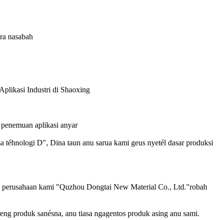
ara nasabah
plikasi Industri di Shaoxing
n penemuan aplikasi anyar
 téhnologi D", Dina taun anu sarua kami geus nyetél dasar produksi
n perusahaan kami "Quzhou Dongtai New Material Co., Ltd."robah
reng produk sanésna, anu tiasa ngagentos produk asing anu sami.