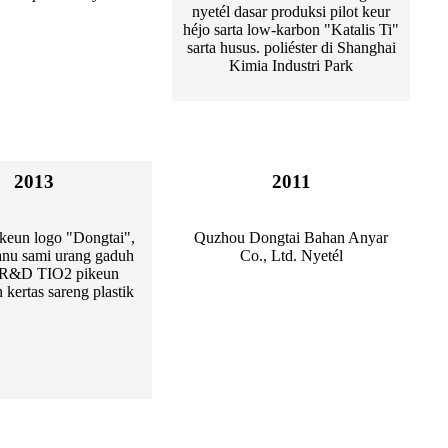
nyetél dasar produksi pilot keur
héjo sarta low-karbon "Katalis Ti"
sarta husus. poliéster di Shanghai
Kimia Industri Park
2013
2011
keun logo "Dongtai",
Quzhou Dongtai Bahan Anyar
 anu sami urang gaduh
Co., Ltd. Nyetél
 R&D TIO2 pikeun
kertas sareng plastik