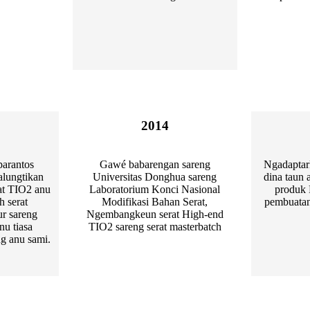
2014
parantos
Gawé babarengan sareng
Ngadaptar
alungtikan
Universitas Donghua sareng
dina taun
at TIO2 anu
Laboratorium Konci Nasional
produk
h serat
Modifikasi Bahan Serat,
pembuatan 
ur sareng
Ngembangkeun serat High-end
nu tiasa
TIO2 sareng serat masterbatch
g anu sami.