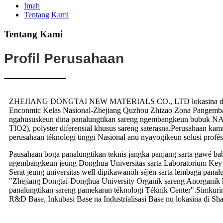
Imah
Tentang Kami
Tentang Kami
Profil Perusahaan
ZHEJIANG DONGTAI NEW MATERIALS CO., LTD lokasina di
Enconmic Kelas Nasional-Zhejiang Quzhou Zhizao Zona Pangemb
ngahususkeun dina panalungtikan sareng ngembangkeun bubuk NAN
TIO2), polyster diferensial khusus sareng saterasna.Perusahaan kam
perusahaan téknologi tinggi Nasional anu nyayogikeun solusi profé
Pausahaan boga panalungtikan teknis jangka panjang sarta gawé bab
ngembangkeun jeung Donghua Universitas sarta Laboratorium Key
Serat jeung universitas well-dipikawanoh séjén sarta lembaga panal
"Zhejiang Dongtai-Donghua University Organik sareng Anorganik h
panalungtikan sareng pamekaran téknologi Téknik Center".Simkuri
R&D Base, Inkubasi Base na Industrialisasi Base nu lokasina di Sh