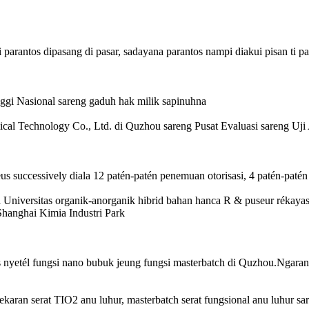
 parantos dipasang di pasar, sadayana parantos nampi diakui pisan ti p
nggi Nasional sareng gaduh hak milik sapinuhna
l Technology Co., Ltd. di Quzhou sareng Pusat Evaluasi sareng Uji A
us successively diala 12 patén-patén penemuan otorisasi, 4 patén-paté
niversitas organik-anorganik hibrid bahan hanca R & puseur rékayasa
i Shanghai Kimia Industri Park
 nyetél fungsi nano bubuk jeung fungsi masterbatch di Quzhou.Ngara
aran serat TIO2 anu luhur, masterbatch serat fungsional anu luhur sa