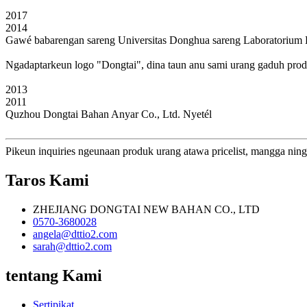
2017
2014
Gawé babarengan sareng Universitas Donghua sareng Laboratorium K
Ngadaptarkeun logo "Dongtai", dina taun anu sami urang gaduh pro
2013
2011
Quzhou Dongtai Bahan Anyar Co., Ltd. Nyetél
Pikeun inquiries ngeunaan produk urang atawa pricelist, mangga ning
Taros Kami
ZHEJIANG DONGTAI NEW BAHAN CO., LTD
0570-3680028
angela@dttio2.com
sarah@dttio2.com
tentang Kami
Sertipikat