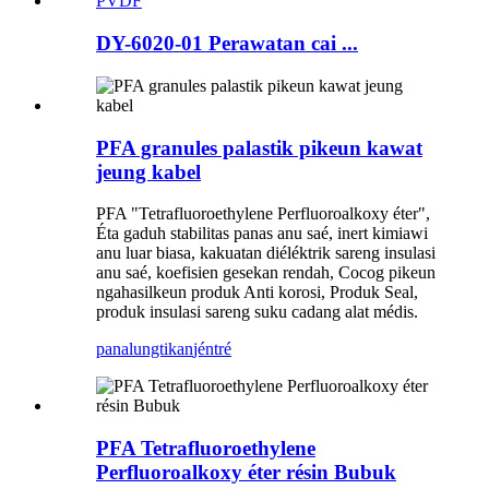
DY-6020-01 Perawatan cai ...
PFA granules palastik pikeun kawat
jeung kabel
PFA "Tetrafluoroethylene Perfluoroalkoxy éter",
Éta gaduh stabilitas panas anu saé, inert kimiawi
anu luar biasa, kakuatan diéléktrik sareng insulasi
anu saé, koefisien gesekan rendah, Cocog pikeun
ngahasilkeun produk Anti korosi, Produk Seal,
produk insulasi sareng suku cadang alat médis.
panalungtikan
jéntré
PFA Tetrafluoroethylene
Perfluoroalkoxy éter résin Bubuk