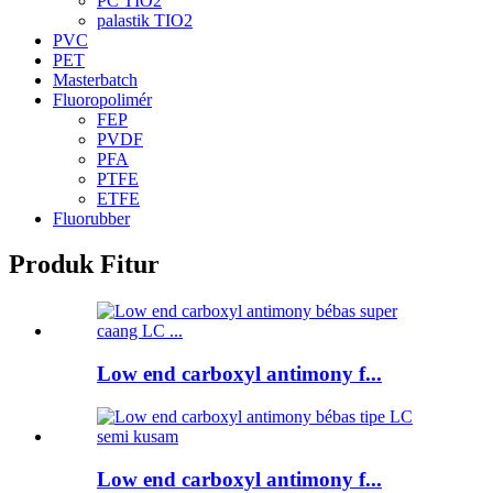
PC TIO2
palastik TIO2
PVC
PET
Masterbatch
Fluoropolimér
FEP
PVDF
PFA
PTFE
ETFE
Fluorubber
Produk Fitur
Low end carboxyl antimony f...
Low end carboxyl antimony f...