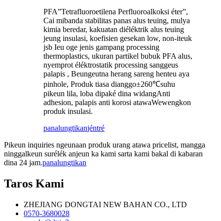
PFA
”
Tetrafluoroetilena Perfluoroalkoksi éter
”
,
Cai mibanda stabilitas panas alus teuing, mulya
kimia beredar, kakuatan diéléktrik alus teuing
jeung insulasi, koefisien gesekan low, non-iteuk
jsb Ieu oge jenis gampang processing
thermoplastics, ukuran partikel bubuk PFA alus,
nyemprot éléktrostatik processing sanggeus
palapis , Beungeutna herang sareng henteu aya
pinhole, Produk tiasa dianggo
±
260
℃
suhu
pikeun lila, loba dipaké dina widang
Anti
adhesion
, palapis anti korosi atawa
Wewengkon
produk insulasi.
panalungtikan
jéntré
Pikeun inquiries ngeunaan produk urang atawa pricelist, mangga
ninggalkeun surélék anjeun ka kami sarta kami bakal di kabaran
dina 24 jam.
panalungtikan
Taros Kami
ZHEJIANG DONGTAI NEW BAHAN CO., LTD
0570-3680028