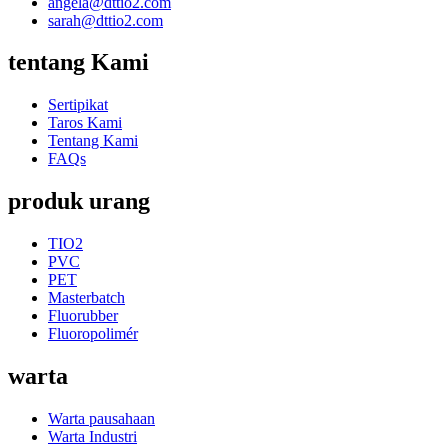
angela@dttio2.com
sarah@dttio2.com
tentang Kami
Sertipikat
Taros Kami
Tentang Kami
FAQs
produk urang
TIO2
PVC
PET
Masterbatch
Fluorubber
Fluoropolimér
warta
Warta pausahaan
Warta Industri