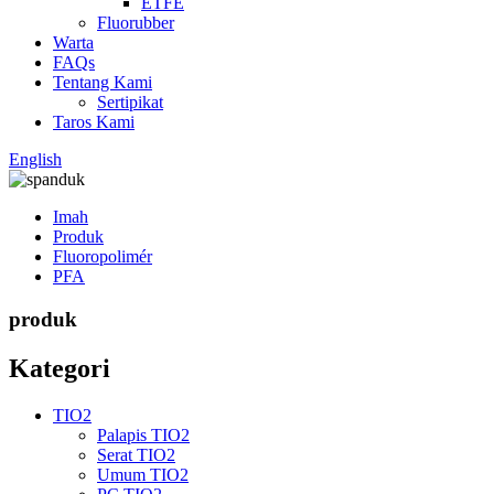
ETFE
Fluorubber
Warta
FAQs
Tentang Kami
Sertipikat
Taros Kami
English
Imah
Produk
Fluoropolimér
PFA
produk
Kategori
TIO2
Palapis TIO2
Serat TIO2
Umum TIO2