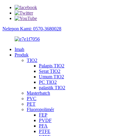
Nelepon Kami: 0570-3680028
Imah
Produk
TIO2
Palapis TIO2
Serat TIO2
Umum TIO2
PC TIO2
palastik TIO2
Masterbatch
PVC
PET
Fluoropolimér
FEP
PVDF
PFA
PTFE