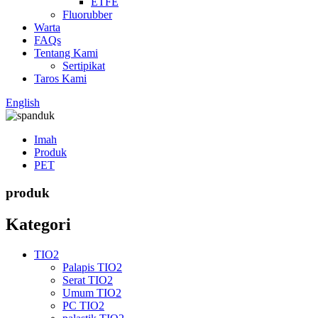
ETFE
Fluorubber
Warta
FAQs
Tentang Kami
Sertipikat
Taros Kami
English
Imah
Produk
PET
produk
Kategori
TIO2
Palapis TIO2
Serat TIO2
Umum TIO2
PC TIO2