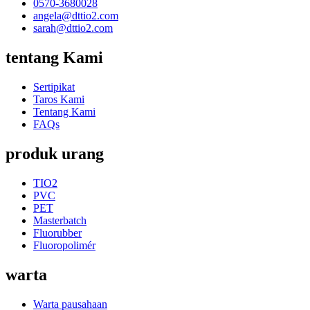
0570-3680028
angela@dttio2.com
sarah@dttio2.com
tentang Kami
Sertipikat
Taros Kami
Tentang Kami
FAQs
produk urang
TIO2
PVC
PET
Masterbatch
Fluorubber
Fluoropolimér
warta
Warta pausahaan