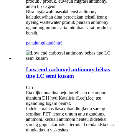
produk / produk, euweuh migrasi antimony,
aman tur cageur.
Bisa ngajawab masalah eusi antimony
kaleuleuwihan dina percetakan tékstil jeung
dyeing wastewater produk piaraan antimony-
ngandung umum sarta minuhan sarat produksi
bersih.
panalungtikan
jéntré
Low end carboxyl antimony bébas
tipe LC semi kusam
Ciri
Eta dijieunna tina héjo tur efisien dicampur
titanium DH hyti Katalisis (Lcej).lcej teu
ngandung logam beurat.
Indéks kualitas tiasa dibandingkeun sareng
serpihan PET terang umum anu ngandung
antimoni, kecuali antimoni henteu dideteksi
sareng gugus karboksil terminal rendah.Éta tiasa
ningkatkeun viskositas.