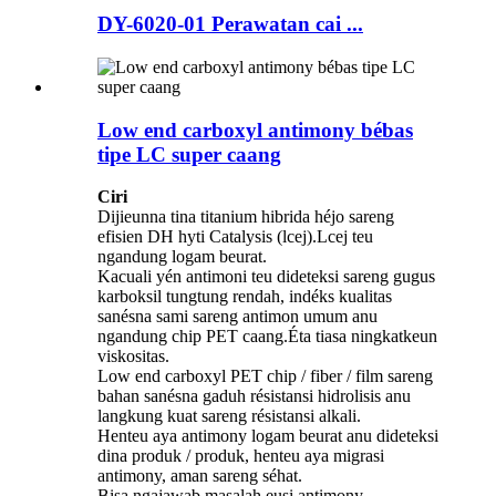
DY-6020-01 Perawatan cai ...
Low end carboxyl antimony bébas
tipe LC super caang
Ciri
Dijieunna tina titanium hibrida héjo sareng
efisien DH hyti Catalysis (lcej).Lcej teu
ngandung logam beurat.
Kacuali yén antimoni teu dideteksi sareng gugus
karboksil tungtung rendah, indéks kualitas
sanésna sami sareng antimon umum anu
ngandung chip PET caang.Éta tiasa ningkatkeun
viskositas.
Low end carboxyl PET chip / fiber / film sareng
bahan sanésna gaduh résistansi hidrolisis anu
langkung kuat sareng résistansi alkali.
Henteu aya antimony logam beurat anu dideteksi
dina produk / produk, henteu aya migrasi
antimony, aman sareng séhat.
Bisa ngajawab masalah eusi antimony