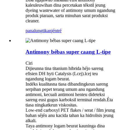
kaleuleuwihan dina percetakan tékstil jeung
dyeing wastewater of antimony umum ngandung
produk piaraan, sarta minuhan sarat produksi
cleaner.
panalungtikan
jéntré
Antimony bébas super caang L-tipe
Ciri
Dijieunna tina titanium hibrida héjo sareng
efisien DH hyti Catalysis (Lcej).lcej teu
ngandung logam beurat.
Indéks kualitasna tiasa dibandingkeun sareng
serpihan pepet terang umum anu ngandung
antimoni, kecuali antimoni henteu dideteksi
sareng eusi gugus karboksil terminal rendah.Éta
tiasa ningkatkeun viskositas.
Low-end carboxyl PET flakes / serat / film jeung
bahan séjén anu kacida tahan ka hidrolisis jeung
alkali.
Taya antimony logam beurat kauninga dina