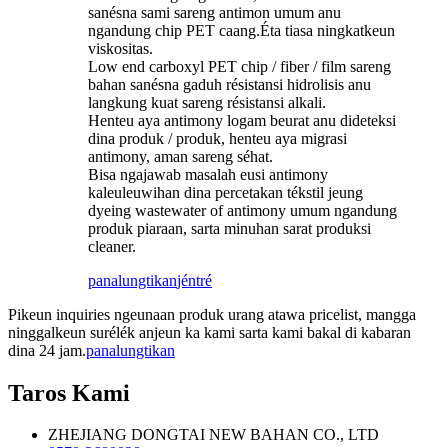
sanésna sami sareng antimon umum anu
ngandung chip PET caang.Éta tiasa ningkatkeun
viskositas.
Low end carboxyl PET chip / fiber / film sareng
bahan sanésna gaduh résistansi hidrolisis anu
langkung kuat sareng résistansi alkali.
Henteu aya antimony logam beurat anu dideteksi
dina produk / produk, henteu aya migrasi
antimony, aman sareng séhat.
Bisa ngajawab masalah eusi antimony
kaleuleuwihan dina percetakan tékstil jeung
dyeing wastewater of antimony umum ngandung
produk piaraan, sarta minuhan sarat produksi
cleaner.
panalungtikan
jéntré
Pikeun inquiries ngeunaan produk urang atawa pricelist, mangga
ninggalkeun surélék anjeun ka kami sarta kami bakal di kabaran
dina 24 jam.
panalungtikan
Taros Kami
ZHEJIANG DONGTAI NEW BAHAN CO., LTD