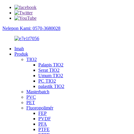
Nelepon Kami: 0570-3680028
Imah
Produk
TIO2
Palapis TIO2
Serat TIO2
Umum TIO2
PC TIO2
palastik TIO2
Masterbatch
PVC
PET
Fluoropolimér
FEP
PVDF
PFA
PTFE