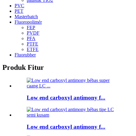
palastik TIO2
PVC
PET
Masterbatch
Fluoropolimér
FEP
PVDF
PFA
PTFE
ETFE
Fluorubber
Produk Fitur
Low end carboxyl antimony f...
Low end carboxyl antimony f...