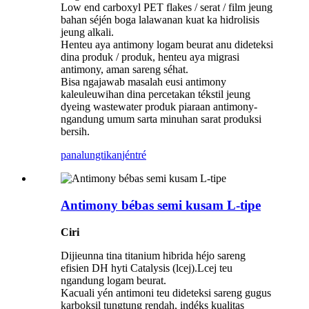
Low end carboxyl PET flakes / serat / film jeung
bahan séjén boga lalawanan kuat ka hidrolisis
jeung alkali.
Henteu aya antimony logam beurat anu dideteksi
dina produk / produk, henteu aya migrasi
antimony, aman sareng séhat.
Bisa ngajawab masalah eusi antimony
kaleuleuwihan dina percetakan tékstil jeung
dyeing wastewater produk piaraan antimony-
ngandung umum sarta minuhan sarat produksi
bersih.
panalungtikan
jéntré
Antimony bébas semi kusam L-tipe
Ciri
Dijieunna tina titanium hibrida héjo sareng
efisien DH hyti Catalysis (lcej).Lcej teu
ngandung logam beurat.
Kacuali yén antimoni teu dideteksi sareng gugus
karboksil tungtung rendah, indéks kualitas