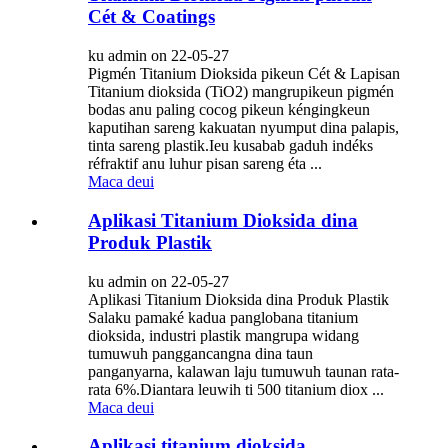
Cét & Coatings
ku admin on 22-05-27
Pigmén Titanium Dioksida pikeun Cét & Lapisan
Titanium dioksida (TiO2) mangrupikeun pigmén
bodas anu paling cocog pikeun kéngingkeun
kaputihan sareng kakuatan nyumput dina palapis,
tinta sareng plastik.Ieu kusabab gaduh indéks
réfraktif anu luhur pisan sareng éta ...
Maca deui
Aplikasi Titanium Dioksida dina
Produk Plastik
ku admin on 22-05-27
Aplikasi Titanium Dioksida dina Produk Plastik
Salaku pamaké kadua panglobana titanium
dioksida, industri plastik mangrupa widang
tumuwuh panggancangna dina taun
panganyarna, kalawan laju tumuwuh taunan rata-
rata 6%.Diantara leuwih ti 500 titanium diox ...
Maca deui
Aplikasi titanium dioksida