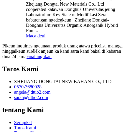
Zhejiang Dongtai New Materials Co., Ltd
cooperated kalawan Donghua Universitas jeung
Laboratorium Key State of Modifikasi Serat
babarengan ngadegkeun "Zhejiang Dongtai-
Donghua Universitas Organik-Anorganik Hybrid
Fun ...
Maca deui
Pikeun inquiries ngeunaan produk urang atawa pricelist, mangga
ninggalkeun surélék anjeun ka kami sarta kami bakal di kabaran
dina 24 jam.
panalungtikan
Taros Kami
ZHEJIANG DONGTAI NEW BAHAN CO., LTD
0570-3680028
angela@dttio2.com
sarah@dttio2.com
tentang Kami
Sertipikat
Taros Kami