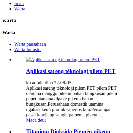
Imah
Warta
warta
Warta
Warta pausahaan
Warta Industri
Aplikasi sareng téknologi pilem PET
ku admin dina 22-08-05
Aplikasi sareng téknologi pilem PET pilem PET
utamina dianggo pikeun bahan bungkusan.pilem
pepet utamana dipaké pikeun bahan
bungkusan.Perusahaan domestik utamina
ngahasilkeun produk sapertos kitu.Persaingan
pasar kawilang sengit, paménta pikeun ...
Maca deui
Titanium Dioksida Pigmén pikeun