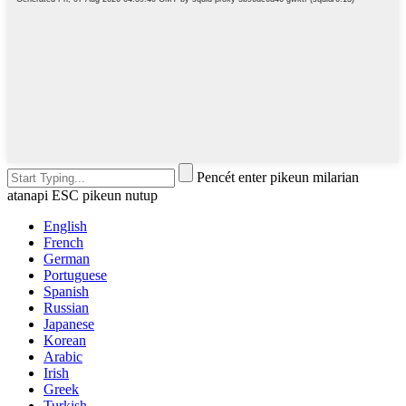
Pencét enter pikeun milarian
atanapi ESC pikeun nutup
English
French
German
Portuguese
Spanish
Russian
Japanese
Korean
Arabic
Irish
Greek
Turkish