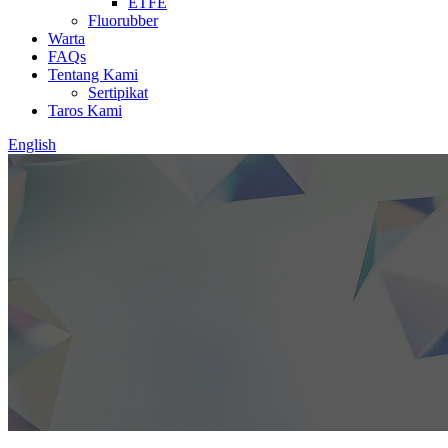
ETFE
Fluorubber
Warta
FAQs
Tentang Kami
Sertipikat
Taros Kami
English