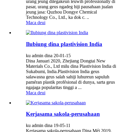
urang jeung dilegakeun leuwih professionally di
pasar, urang geus ngadeg hiji pausahaan jualan
jeung jasa: Quzhou Dongye Chemical
Technology Co., Ltd., ka dok c. ..
Maca deui
Ilubiung dina plastivision India
ku admin dina 20-01-15
Dina Januari 2020, Zhejiang Dongtai New
Materials Co., Ltd milu dina Plastivision India di
Sukabumi, India.Plastivision India geus
salawasna geus salah sahiji luhureun sapuluh
paméran plastik profésional di dunya, sarta geus
ngajaga popularitas tinggi a ...
Maca deui
Kerjasama sakola-perusahaan
ku admin dina 19-05-11
Kerjasama sakola-perusahaan Dina Méi 2019,