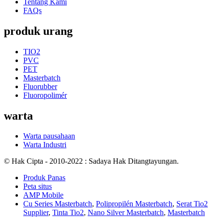
Tentang Kami
FAQs
produk urang
TIO2
PVC
PET
Masterbatch
Fluorubber
Fluoropolimér
warta
Warta pausahaan
Warta Industri
© Hak Cipta - 2010-2022 : Sadaya Hak Ditangtayungan.
Produk Panas
Peta situs
AMP Mobile
Cu Series Masterbatch
,
Polipropilén Masterbatch
,
Serat Tio2
Supplier
,
Tinta Tio2
,
Nano Silver Masterbatch
,
Masterbatch