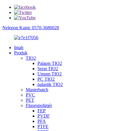
Nelepon Kami: 0570-3680028
Imah
Produk
TIO2
Palapis TIO2
Serat TIO2
Umum TIO2
PC TIO2
palastik TIO2
Masterbatch
PVC
PET
Fluoropolimér
FEP
PVDF
PFA
PTFE