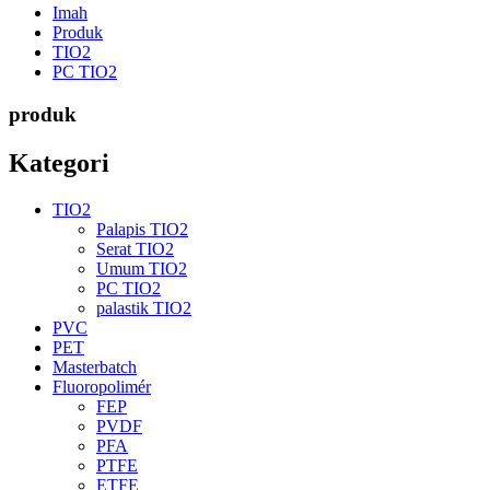
Imah
Produk
TIO2
PC TIO2
produk
Kategori
TIO2
Palapis TIO2
Serat TIO2
Umum TIO2
PC TIO2
palastik TIO2
PVC
PET
Masterbatch
Fluoropolimér
FEP
PVDF
PFA
PTFE
ETFE