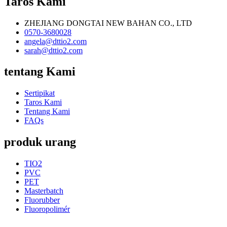
Taros Kami
ZHEJIANG DONGTAI NEW BAHAN CO., LTD
0570-3680028
angela@dttio2.com
sarah@dttio2.com
tentang Kami
Sertipikat
Taros Kami
Tentang Kami
FAQs
produk urang
TIO2
PVC
PET
Masterbatch
Fluorubber
Fluoropolimér