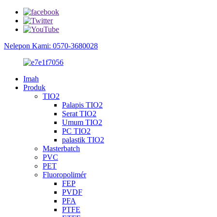
Nelepon Kami: 0570-3680028
Imah
Produk
TIO2
Palapis TIO2
Serat TIO2
Umum TIO2
PC TIO2
palastik TIO2
Masterbatch
PVC
PET
Fluoropolimér
FEP
PVDF
PFA
PTFE