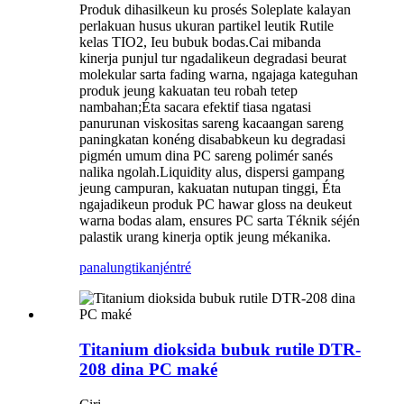
Produk dihasilkeun ku prosés Soleplate kalayan
perlakuan husus ukuran partikel leutik Rutile
kelas TIO2, Ieu bubuk bodas.Cai mibanda
kinerja punjul tur ngadalikeun degradasi beurat
molekular sarta fading warna, ngajaga kateguhan
produk jeung kakuatan teu robah tetep
nambahan;Éta sacara efektif tiasa ngatasi
panurunan viskositas sareng kacaangan sareng
paningkatan konéng disababkeun ku degradasi
pigmén umum dina PC sareng polimér sanés
nalika ngolah.Liquidity alus, dispersi gampang
jeung campuran, kakuatan nutupan tinggi, Éta
ngajadikeun produk PC hawar gloss na deukeut
warna bodas alam, ensures PC sarta Téknik séjén
palastik urang kinerja optik jeung mékanika.
panalungtikan
jéntré
Titanium dioksida bubuk rutile DTR-
208 dina PC maké