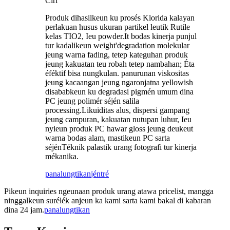
Ciri
Produk dihasilkeun ku prosés Klorida kalayan
perlakuan husus ukuran partikel leutik Rutile
kelas TIO2, Ieu powder.It bodas kinerja punjul
tur kadalikeun weight'degradation molekular
jeung warna fading, tetep kateguhan produk
jeung kakuatan teu robah tetep nambahan; Éta
éféktif bisa nungkulan. panurunan viskositas
jeung kacaangan jeung ngaronjatna yellowish
disababkeun ku degradasi pigmén umum dina
PC jeung polimér séjén salila
processing.Likuiditas alus, dispersi gampang
jeung campuran, kakuatan nutupan luhur, Ieu
nyieun produk PC hawar gloss jeung deukeut
warna bodas alam, mastikeun PC sarta
séjénTéknik palastik urang fotografi tur kinerja
mékanika.
panalungtikan
jéntré
Pikeun inquiries ngeunaan produk urang atawa pricelist, mangga
ninggalkeun surélék anjeun ka kami sarta kami bakal di kabaran
dina 24 jam.
panalungtikan