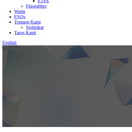
ETFE
Fluorubber
Warta
FAQs
Tentang Kami
Sertipikat
Taros Kami
English