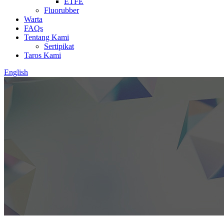
ETFE
Fluorubber
Warta
FAQs
Tentang Kami
Sertipikat
Taros Kami
English