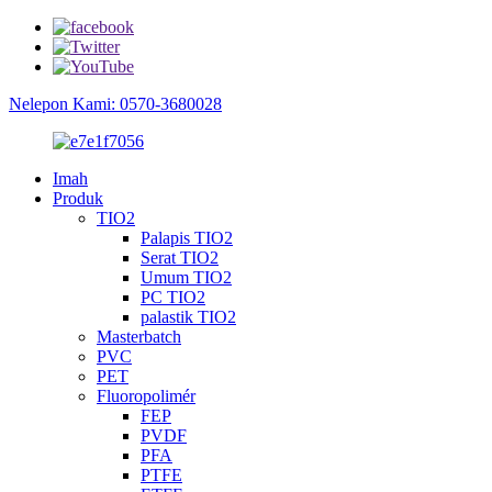
Nelepon Kami: 0570-3680028
Imah
Produk
TIO2
Palapis TIO2
Serat TIO2
Umum TIO2
PC TIO2
palastik TIO2
Masterbatch
PVC
PET
Fluoropolimér
FEP
PVDF
PFA
PTFE