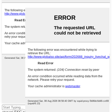
Pencét enter pikeun milarian