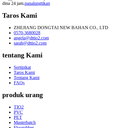
dina 24 jam.
panalungtikan
Taros Kami
ZHEJIANG DONGTAI NEW BAHAN CO., LTD
0570-3680028
angela@dttio2.com
sarah@dttio2.com
tentang Kami
Sertipikat
Taros Kami
Tentang Kami
FAQs
produk urang
TIO2
PVC
PET
Masterbatch
Fluorubber