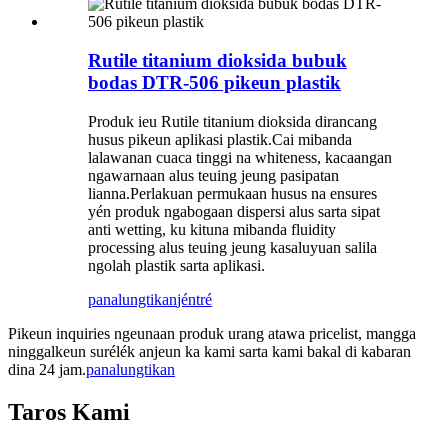
Rutile titanium dioksida bubuk
bodas DTR-506 pikeun plastik
Produk ieu Rutile titanium dioksida dirancang
husus pikeun aplikasi plastik.Cai mibanda
lalawanan cuaca tinggi na whiteness, kacaangan
ngawarnaan alus teuing jeung pasipatan
lianna.Perlakuan permukaan husus na ensures
yén produk ngabogaan dispersi alus sarta sipat
anti wetting, ku kituna mibanda fluidity
processing alus teuing jeung kasaluyuan salila
ngolah plastik sarta aplikasi.
panalungtikan
jéntré
Pikeun inquiries ngeunaan produk urang atawa pricelist, mangga
ninggalkeun surélék anjeun ka kami sarta kami bakal di kabaran
dina 24 jam.
panalungtikan
Taros Kami