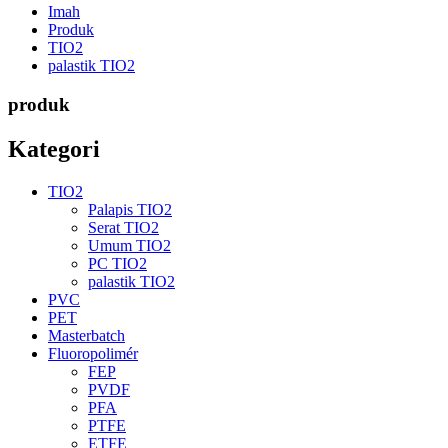
Imah
Produk
TIO2
palastik TIO2
produk
Kategori
TIO2
Palapis TIO2
Serat TIO2
Umum TIO2
PC TIO2
palastik TIO2
PVC
PET
Masterbatch
Fluoropolimér
FEP
PVDF
PFA
PTFE
ETFE