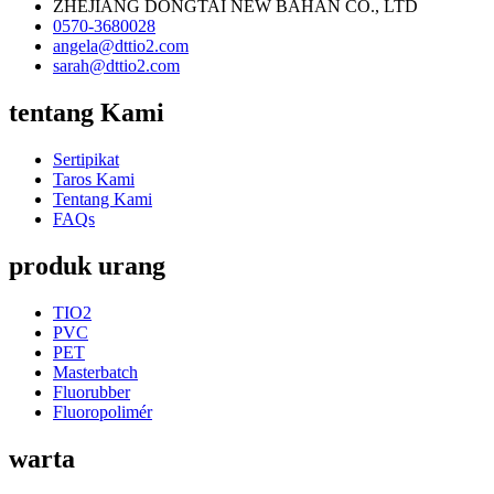
ZHEJIANG DONGTAI NEW BAHAN CO., LTD
0570-3680028
angela@dttio2.com
sarah@dttio2.com
tentang Kami
Sertipikat
Taros Kami
Tentang Kami
FAQs
produk urang
TIO2
PVC
PET
Masterbatch
Fluorubber
Fluoropolimér
warta