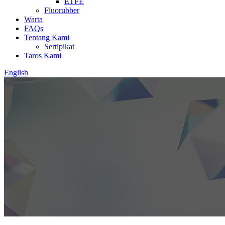
ETFE
Fluorubber
Warta
FAQs
Tentang Kami
Sertipikat
Taros Kami
English