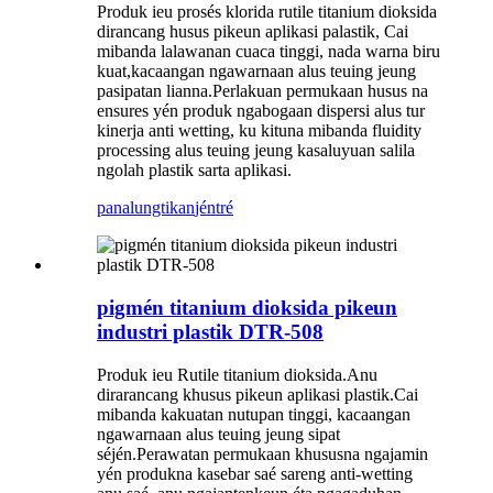
Produk ieu prosés klorida rutile titanium dioksida
dirancang husus pikeun aplikasi palastik, Cai
mibanda lalawanan cuaca tinggi, nada warna biru
kuat,
kacaangan ngawarnaan alus teuing
jeung
pasipatan lianna.Perlakuan permukaan husus na
ensures yén produk ngabogaan dispersi alus tur
kinerja anti wetting, ku kituna mibanda fluidity
processing alus teuing jeung kasaluyuan salila
ngolah plastik sarta aplikasi.
panalungtikan
jéntré
pigmén titanium dioksida pikeun
industri plastik DTR-508
Produk ieu Rutile titanium dioksida.Anu
dirarancang khusus pikeun aplikasi plastik.Cai
mibanda kakuatan nutupan tinggi, kacaangan
ngawarnaan alus teuing jeung sipat
séjén.Perawatan permukaan khususna ngajamin
yén produkna kasebar saé sareng anti-wetting