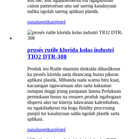
anu saé, anu ngajantenkeun éta ngagaduhan
cairan pamrosésan anu saé sareng kasaluyuan
nalika ngolah sareng aplikasi plastik.
panalungtikan
jéntré
prosés rutile klorida kelas industri
TIO2 DTR-308
Produk ieu Rutile titanium dioksida dihasilkeun
ku prosés klorida sarta dirancang husus pikeun
aplikasi plastik, Mibanda nada warna biru kuat,
kacaangan ngawarnaan alus sarta kakuatan
nutupan tinggi jeung pasipatan lianna.Perlakuan
permukaan husus na ensures produk ngabogaan
dispersi alus tur kinerja lalawanan kalembaban,
nu ngakibatkeun eta boga fluidity processing
punjul tur kasaluyuan salila ngolah plastik sarta
aplikasi.
panalungtikan
jéntré