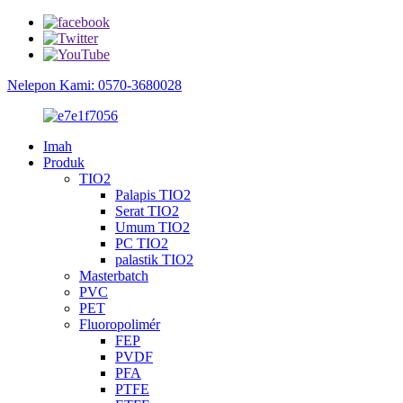
Nelepon Kami: 0570-3680028
Imah
Produk
TIO2
Palapis TIO2
Serat TIO2
Umum TIO2
PC TIO2
palastik TIO2
Masterbatch
PVC
PET
Fluoropolimér
FEP
PVDF
PFA
PTFE