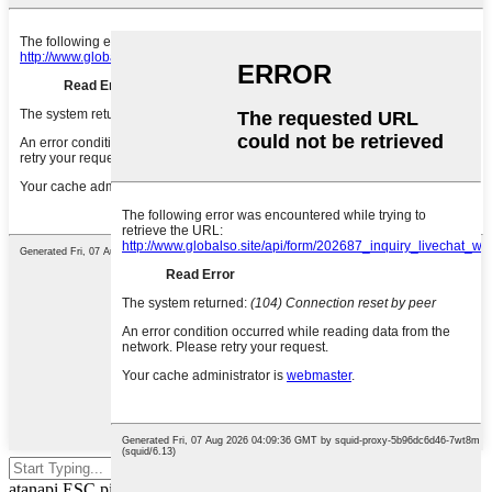
Pencét enter pikeun milarian
atanapi ESC pikeun nutup