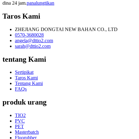
dina 24 jam.
panalungtikan
Taros Kami
ZHEJIANG DONGTAI NEW BAHAN CO., LTD
0570-3680028
angela@dttio2.com
sarah@dttio2.com
tentang Kami
Sertipikat
Taros Kami
Tentang Kami
FAQs
produk urang
TIO2
PVC
PET
Masterbatch
Fluorubber