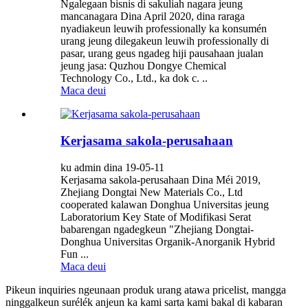
Ngalegaan bisnis di sakuliah nagara jeung
mancanagara Dina April 2020, dina raraga
nyadiakeun leuwih professionally ka konsumén
urang jeung dilegakeun leuwih professionally di
pasar, urang geus ngadeg hiji pausahaan jualan
jeung jasa: Quzhou Dongye Chemical
Technology Co., Ltd., ka dok c. ..
Maca deui
Kerjasama sakola-perusahaan
ku admin dina 19-05-11
Kerjasama sakola-perusahaan Dina Méi 2019,
Zhejiang Dongtai New Materials Co., Ltd
cooperated kalawan Donghua Universitas jeung
Laboratorium Key State of Modifikasi Serat
babarengan ngadegkeun "Zhejiang Dongtai-
Donghua Universitas Organik-Anorganik Hybrid
Fun ...
Maca deui
Pikeun inquiries ngeunaan produk urang atawa pricelist, mangga
ninggalkeun surélék anjeun ka kami sarta kami bakal di kabaran