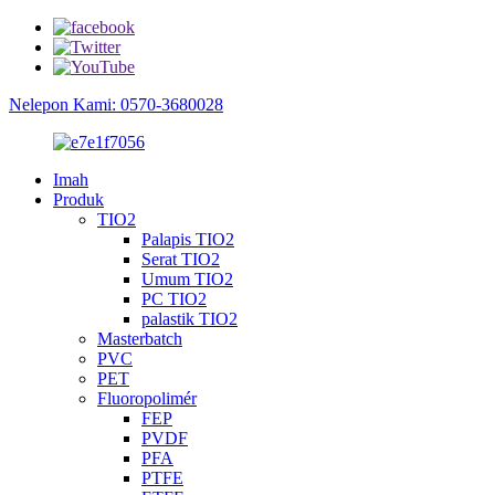
Nelepon Kami: 0570-3680028
Imah
Produk
TIO2
Palapis TIO2
Serat TIO2
Umum TIO2
PC TIO2
palastik TIO2
Masterbatch
PVC
PET
Fluoropolimér
FEP
PVDF
PFA
PTFE