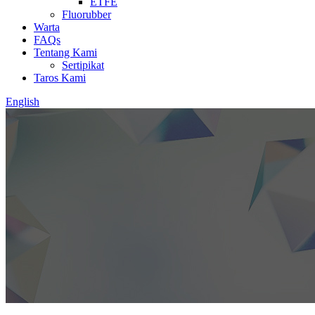
ETFE
Fluorubber
Warta
FAQs
Tentang Kami
Sertipikat
Taros Kami
English