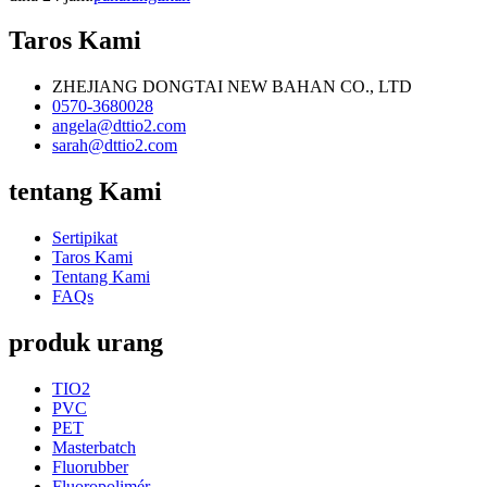
Taros Kami
ZHEJIANG DONGTAI NEW BAHAN CO., LTD
0570-3680028
angela@dttio2.com
sarah@dttio2.com
tentang Kami
Sertipikat
Taros Kami
Tentang Kami
FAQs
produk urang
TIO2
PVC
PET
Masterbatch
Fluorubber
Fluoropolimér