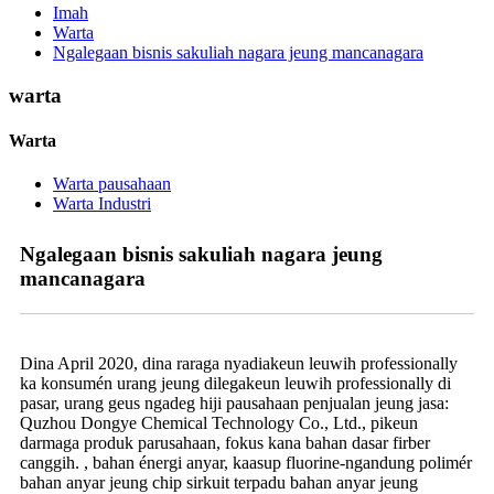
Imah
Warta
Ngalegaan bisnis sakuliah nagara jeung mancanagara
warta
Warta
Warta pausahaan
Warta Industri
Ngalegaan bisnis sakuliah nagara jeung
mancanagara
Dina April 2020, dina raraga nyadiakeun leuwih professionally
ka konsumén urang jeung dilegakeun leuwih professionally di
pasar, urang geus ngadeg hiji pausahaan penjualan jeung jasa:
Quzhou Dongye Chemical Technology Co., Ltd., pikeun
darmaga produk parusahaan, fokus kana bahan dasar firber
canggih. , bahan énergi anyar, kaasup fluorine-ngandung polimér
bahan anyar jeung chip sirkuit terpadu bahan anyar jeung