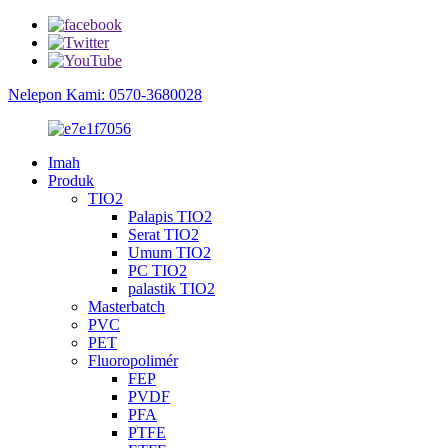
Nelepon Kami: 0570-3680028
Imah
Produk
TIO2
Palapis TIO2
Serat TIO2
Umum TIO2
PC TIO2
palastik TIO2
Masterbatch
PVC
PET
Fluoropolimér
FEP
PVDF
PFA
PTFE