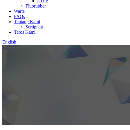
ETFE
Fluorubber
Warta
FAQs
Tentang Kami
Sertipikat
Taros Kami
English