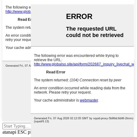
Pencét enter pikeun milarian
atanapi ESC pikeun nutup